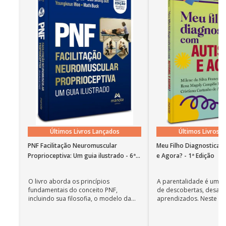
Últimos Livros Lançados
Últimos Livros 
PNF Facilitação Neuromuscular
Meu Filho Diagnosticad
Proprioceptiva: Um guia ilustrado - 6ª
e Agora? - 1ª Edição
Edição
O livro aborda os princípios
A parentalidade é uma 
fundamentais do conceito PNF,
de descobertas, desafi
incluindo sua filosofia, o modelo da
aprendizados. Neste ca
CIF, aprendizagem motora...
cuidadores se veem ...