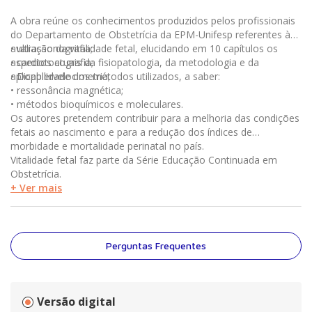
A obra reúne os conhecimentos produzidos pelos profissionais
do Departamento de Obstetrícia da EPM-Unifesp referentes à
avaliação da vitalidade fetal, elucidando em 10 capítulos os
• ultrassonografia;
aspectos atuais da fisiopatologia, da metodologia e da
• cardiotocografia;
aplicabilidade dos métodos utilizados, a saber:
• Dopplervelocimetria;
• ressonância magnética;
• métodos bioquímicos e moleculares.
Os autores pretendem contribuir para a melhoria das condições
fetais ao nascimento e para a redução dos índices de
morbidade e mortalidade perinatal no país.
Vitalidade fetal faz parte da Série Educação Continuada em
Obstetrícia.
+ Ver mais
Perguntas Frequentes
Versão digital