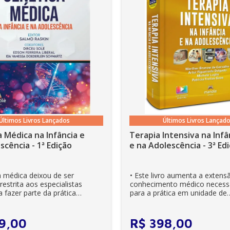
Últimos Livros Lançados
Últimos Livros Lançad
 Médica na Infância e
Terapia Intensiva na Infâ
scência - 1ª Edição
e na Adolescên
a médica deixou de ser
• Este livro aumenta a extens
estrita aos especialistas
conhecimento médico necess
 fazer parte da prática
para a prática em unidade de
ia. Es...
cuidados intensivos. • Es...
9
,
00
R$
398
,
00