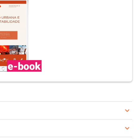
ental e doutor em Saúde Pública (USP). Pós-doutorado