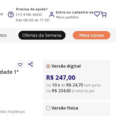
Precisa de ajuda?
Entre ou cadastre-se
PT
(11) 4196-6000
Meus pedidos
Das 08:00 às 17:00
tos
Ofertas da Semana
Meus cursos
Versão digital
dade 1ª
R$
247
,
00
10
x
R$ 24,70
Ou
de
sem juros
R$ 234,65
Ou
à vista no pix
Versão física
pelas mudanças