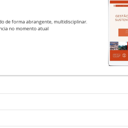
o de forma abrangente, multidisciplinar.
ância no momento atual
ista e de Segurança do Trabalho (USP), mestre em Saúde Ambi
ente em Política e Gestão Ambiental (USP).