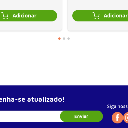
nha-se atualizado!
Siga noss
Enviar