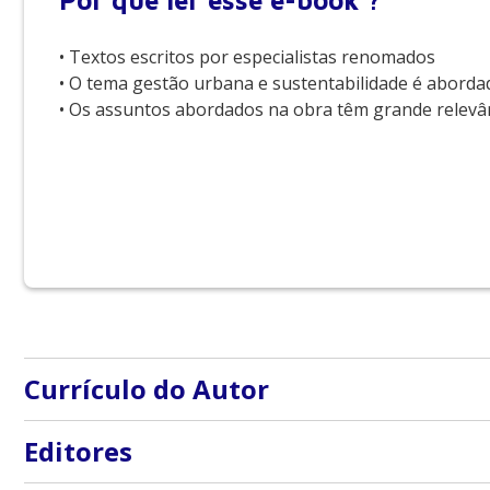
Por que
ler esse e-book ?
• Textos escritos por especialistas renomados
• O tema gestão urbana e sustentabilidade é abordad
• Os assuntos abordados na obra têm grande relev
Currículo do Autor
Arlindo Philippi Jr: Engenheiro Civil (UFSC), Sanitar
Editores
em Estudos Urbanos e Regionais (MIT- EUA). Livre-doc