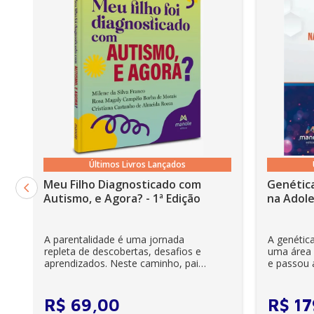
Últimos Livros Lançados
Meu Filho Diagnosticado com
Genética
Autismo, e Agora? - 1ª Edição
na Adole
A parentalidade é uma jornada
A genétic
repleta de descobertas, desafios e
uma área r
aprendizados. Neste caminho, pais
e passou a
e cuidadores se veem ...
clínica diár
R$
69
,
00
R$
17