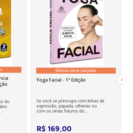
os
Últimos Livros Lançados
ncia
Yoga Facial - 1ª Edição
cia - 3ª Edição
Se você se preocupa com linhas de
ão do
expressão, papada, olheiras ou
ário
com os sinais futuros do
envelhecimento, encontrará aqu...
R$
169
,
00