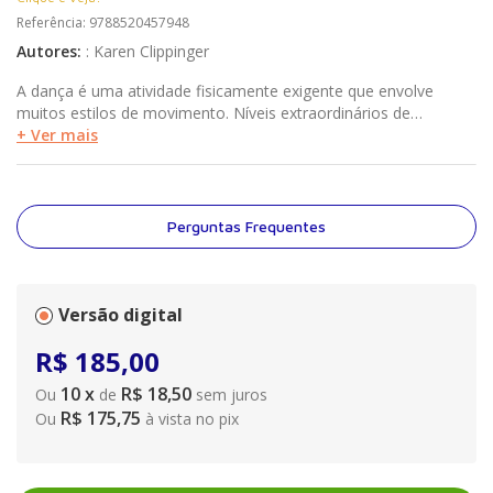
Referência
:
9788520457948
Autores
:
:
Karen Clippinger
A dança é uma atividade fisicamente exigente que envolve
muitos estilos de movimento. Níveis extraordinários de
versatilidade, força, amplitude de movimento, coordenação e
+ Ver mais
vocação artística são essenciais no mundo da dança.
Perguntas Frequentes
Versão digital
R$
185
,
00
10
x
R$ 18,50
Ou
de
sem juros
R$ 175,75
Ou
à vista no pix