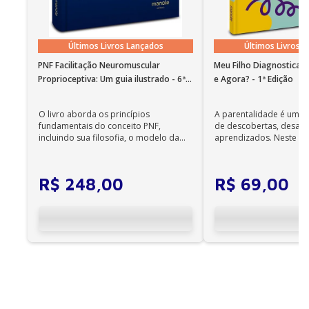
português funciona em instalações em nosso idioma
no Windows 7 SP1 ou superior e OS X 10.10 (Yosemite).
Observações importantes
Últimos Livros Lançados
Últimos Livros 
• Em sistemas Linux e Windows Phone, seus e-books
podem ser acessados on-line; •
PNF Facilitação Neuromuscular
Meu Filho Diagnosticad
Não é permitida a impressão dos e-books;
Proprioceptiva: Um guia ilustrado - 6ª
e Agora? - 1ª Edição
Edição
•
Os e-books adquiridos no site da Editora Manole
O livro aborda os princípios
A parentalidade é uma 
não são compatíveis com os aplicativos e
fundamentais do conceito PNF,
de descobertas, desafi
incluindo sua filosofia, o modelo da
aprendizados. Neste ca
dispositivos Kindle, Nook, Kobo e Lev;
CIF, aprendizagem motora...
cuidadores se veem ...
R$
248
,
00
R$
69
,
00