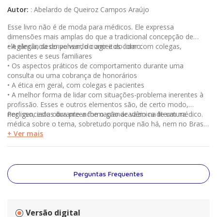
Autor
:
:
Abelardo de Queiroz Campos Araújo
Esse livro não é de moda para médicos. Ele expressa
dimensões mais amplas do que a tradicional concepção de
elegância, desenvolvendo conceitos como:
• A elegância do pensar, do agir e do lidar com colegas,
pacientes e seus familiares
• Os aspectos práticos de comportamento durante uma
consulta ou uma cobrança de honorários
• A ética em geral, com colegas e pacientes
• A melhor forma de lidar com situações-problema inerentes à
profissão. Esses e outros elementos são, de certo modo,
negligenciados durante a formação acadêmica de um médico.
Por isso, esta obra preenche o grande vazio na literatura
médica sobre o tema, sobretudo porque não há, nem no Brasil,
nem no exterior, obra semelhante. Destinado não apenas a
+ Ver mais
médicos jovens, que buscam dicas práticas e úteis para a vida
profissional que se inicia, mas também aos mais experientes,
que desejam resgatar a importância da elegância profissional,
este livro discute o pressuposto fundamental para o sucesso
Perguntas Frequentes
profissional e pessoal: saber se comportar e lidar com pessoas.
Versão digital