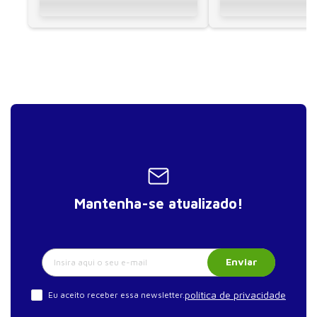
19. Indicadores assistenciais e de desfecho
20. Certificações de qualidade
Seção VI Serviço de Nutrição como Parte da
Experiência da Pessoa
21. Experiência da pessoa
22. Uniformização de condutas e customização do
atendimento
Mantenha-se atualizado!
Enviar
política de privacidade
Eu aceito receber essa newsletter.