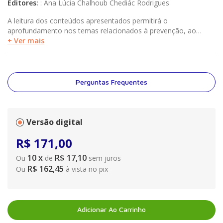
Editores
:
:
Ana Lúcia Chalhoub Chediác Rodrigues
A leitura dos conteúdos apresentados permitirá o
aprofundamento nos temas relacionados à prevenção, ao
tratamento e à reabilitação do paciente oncológico, baseado
+ Ver mais
nas diretrizes nacionais e internacionais, aplicáveis na prática
clínica
Perguntas Frequentes
Versão digital
R$
171
,
00
10
x
R$ 17,10
Ou
de
sem juros
R$ 162,45
Ou
à vista no pix
Adicionar Ao Carrinho