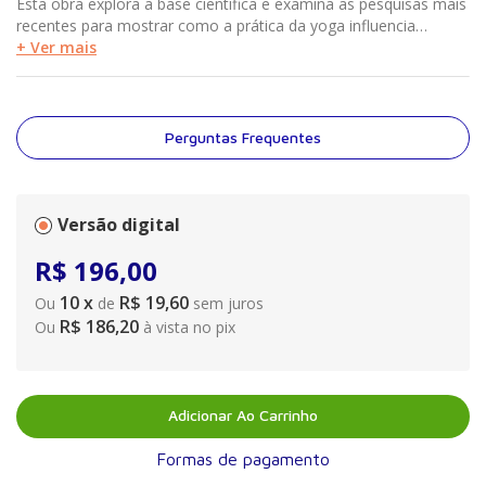
Esta obra explora a base científica e examina as pesquisas mais
recentes para mostrar como a prática da yoga influencia
diversos sistemas corporais: musculoesquelético, nervoso,
+ Ver mais
respiratório, cardiovascular, linfático, imune, endócrino,
reprodutivo e digestório.
Perguntas Frequentes
Versão digital
R$
196
,
00
10
x
R$ 19,60
Ou
de
sem juros
R$ 186,20
Ou
à vista no pix
Adicionar Ao Carrinho
Formas de pagamento