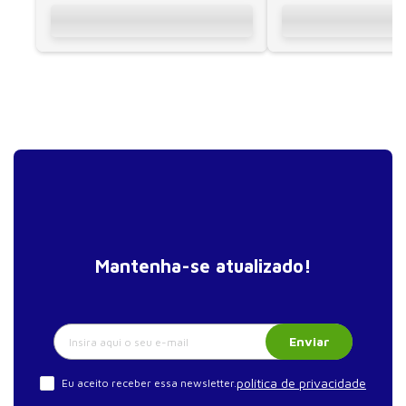
Capítulo 4 – Sistema cardiovascular
Sangue
Coração
Circulação
Papel do sistema cardiovascular na manutenção da
homeostase
Frequência cardíaca em repouso e débito cardíaco
Variabilidade da frequência cardíaca
Pressão arterial
Mantenha-se atualizado!
Doenças do sistema cardiovascular
Capítulo 5 – Sistemas linfático e imune
Sistema linfático
Enviar
Doenças do sistema linfático
política de privacidade
Eu aceito receber essa newsletter.
Sistema imune