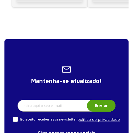
A gestão inclusiva levada para Wall Street
Conclusão – Um momento revolucionário
De inovadora a defensora
Epílogo – O balanço da igualdade de gênero
Um estudo de caso da Harvard Business School
O caminho de uma pioneira
Notas
Índice remissivo
Mantenha-se atualizado!
Enviar
política de privacidade
Eu aceito receber essa newsletter.
Siga nossas redes sociais