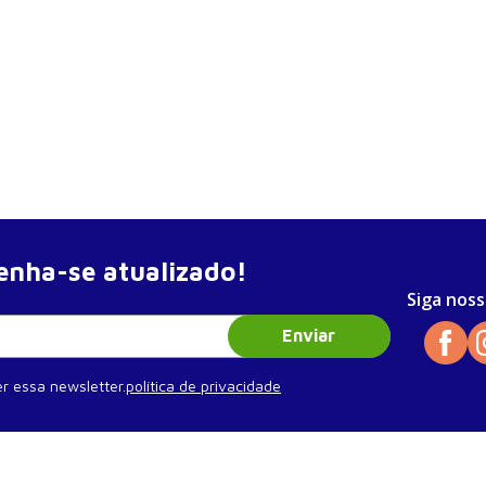
nha-se atualizado!
Siga noss
Enviar
r essa newsletter.
política de privacidade