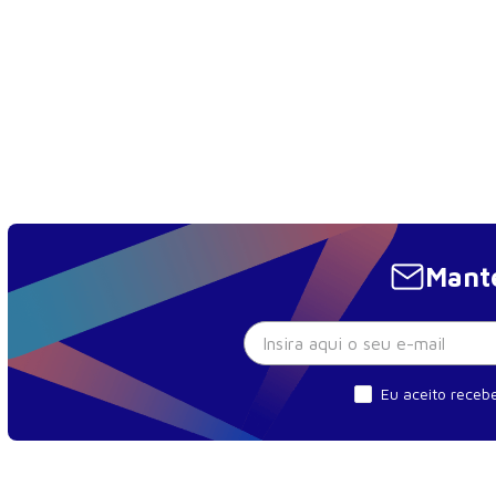
Mante
Eu aceito recebe