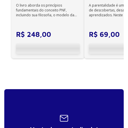
O livro aborda os princípios
A parentalidade é uma 
fundamentais do conceito PNF,
de descobertas, desafi
incluindo sua filosofia, o modelo da
aprendizados. Neste ca
CIF, aprendizagem motora...
cuidadores se veem ...
R$
248
,
00
R$
69
,
00