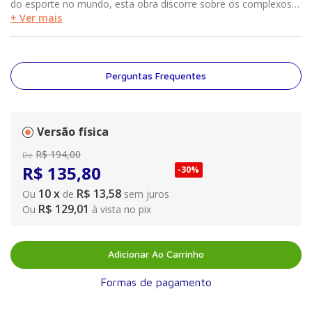
do esporte no mundo, esta obra discorre sobre os complexos
processos anatômicos e funcionais do corpo humano durante a
+ Ver mais
prática esportiva. Além de inúmeras ilustrações anatômicas, o
livro traz informações sobre lesões e traumatismos esportivos
típicos decorrentes de sobrecarga, suas origens e
sintomatologia. Esses conhecimentos possibilitam aos atletas,
Perguntas Frequentes
e também aos treinadores, a prevenção dessas lesões, no
sentido de uma profilaxia eficiente e duradoura.
Versão física
R$
194
,
00
De
R$
135
,
80
-
30%
10
x
R$ 13,58
Ou
de
sem juros
R$ 129,01
Ou
à vista no pix
Adicionar Ao Carrinho
Formas de pagamento