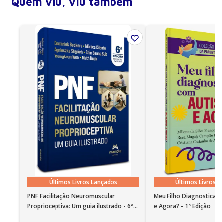
Quem viu, viu também
Número de páginas
368
Encadernação
Flexível
Ano de publicação
2013
Edição
18
Últimos Livros Lançados
Últimos Livros 
PNF Facilitação Neuromuscular
Meu Filho Diagnosticad
Proprioceptiva: Um guia ilustrado - 6ª
e Agora? - 1ª Edição
Edição