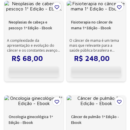
Neoplasias de cabeça e
Fisioterapia no câncer de
pescoço 1ª Edição - Ebook
mama 1ª Edição - Ebook
A complexidade da
O câncer de mama é um tema
apresentação e evolução do
mais que relevante para a
câncer e os constantes avanços
saúde pública brasileira e
científicos em Oncologia,
mundial e exige o mais
R$
68
,
00
R$
248
,
00
traduzidos em novo...
profundo estudo d...
Oncologia ginecológica 1ª
Câncer de pulmão 1ª Edição -
Edição - Ebook
Ebook