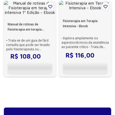
Fisioterapia em Terapia
Manual de rotinas de
Intensiva - Ebook
Fisioterapia em terapia
intensiva 1ª Edição - Ebook
- Explora amplamente os
• Trata-se de um guia de fácil
aspectos técnicos da assistência
consulta que pode ser levado
ao paciente crítico - Trata de
pelo fisioterapeuta ou
assuntos muito abordados em
estudante de fisioterapia para
R$
116
,
00
R$
108
,
00
te...
qualqu...