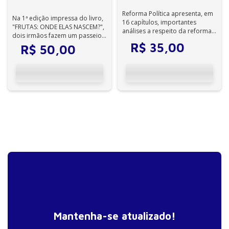
Reforma Política apresenta, em
Na 1ª edição impressa do livro,
16 capítulos, importantes
"FRUTAS: ONDE ELAS NASCEM?",
análises a respeito da reforma
dois irmãos fazem um passeio
política, como o financiamento
pelo pomar e entram no mundo
R$
35
,
00
R$
50
,
00
d...
m...
Mantenha-se atualizado!