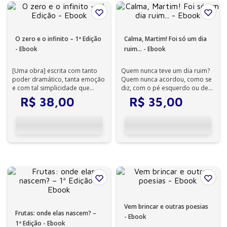
O zero e o infinito – 1ª Edição
Calma, Martim! Foi só um dia
- Ebook
ruim... - Ebook
[Uma obra] escrita com tanto
Quem nunca teve um dia ruim?
poder dramático, tanta emoção
Quem nunca acordou, como se
e com tal simplicidade que
diz, com o pé esquerdo ou de
prende a atenção da mesma
ovo virado? Um dia, Martim
R$
38
,
00
R$
35
,
00
forma qu...
acord...
Vem brincar e outras poesias
Frutas: onde elas nascem? –
- Ebook
1ª Edição - Ebook