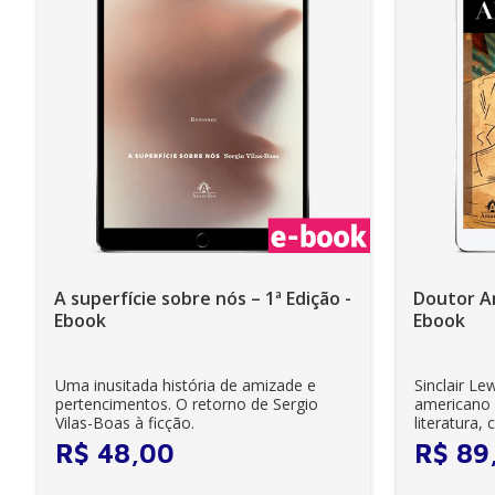
A superfície sobre nós – 1ª Edição -
Doutor Ar
Ebook
Ebook
Uma inusitada história de amizade e
Sinclair Le
pertencimentos. O retorno de Sergio
americano 
Vilas-Boas à ficção.
literatura,
ambição...
R$
48
,
00
R$
89