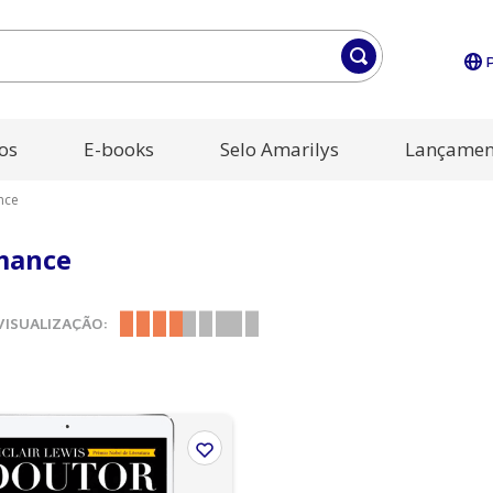
os
E-books
Selo Amarilys
Lançamen
nce
mance
VISUALIZAÇÃO: