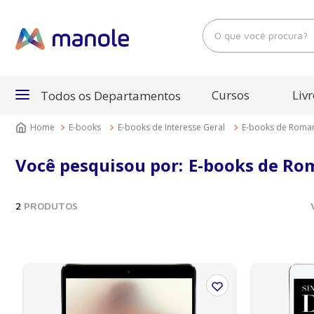
O que você procura?
Cursos
Livr
Todos os Departamentos
E-books
E-books de Interesse Geral
E-books de Roma
Departamentos
Você pesquisou por:
E-books de Ro
Cursos
2
PRODUTOS
Livros
E-Books