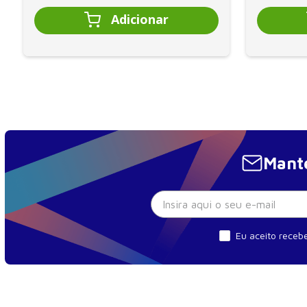
Mante
Eu aceito recebe