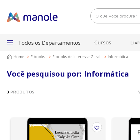
O que você procura?
Cursos
Livr
Todos os Departamentos
E-books
E-books de Interesse Geral
Informática
Departamentos
Você pesquisou por:
Informática
Cursos
3
PRODUTOS
Livros
E-Books