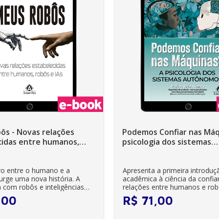
ôs - Novas relações
Podemos Confiar nas Máqu
cidas entre humanos,
psicologia dos sistemas
As 1ª Edição - Ebook
autônomos - 1ª Edição - 
o entre o humano e a
Apresenta a primeira introdu
urge uma nova história. A
acadêmica à ciência da confia
 com robôs e inteligências
relações entre humanos e ro
...
,
00
R$
71
,
00
Prime...