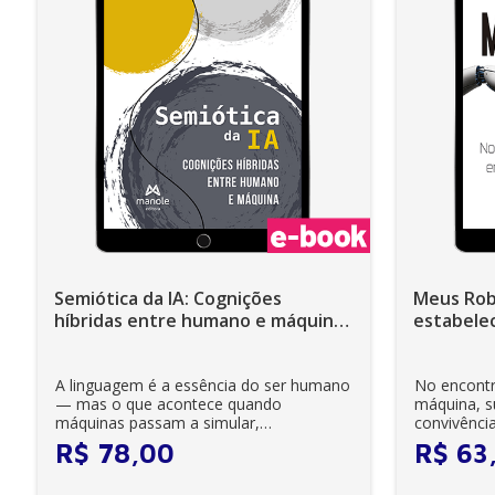
Semiótica da IA: Cognições
Meus Rob
híbridas entre humano e máquina
estabele
- 1ª Edição - Ebook
robôs e I
A linguagem é a essência do ser humano
No encontr
— mas o que acontece quando
máquina, s
máquinas passam a simular,
convivência
compreender e responder co...
artificiais ult
R$
78
,
00
R$
63