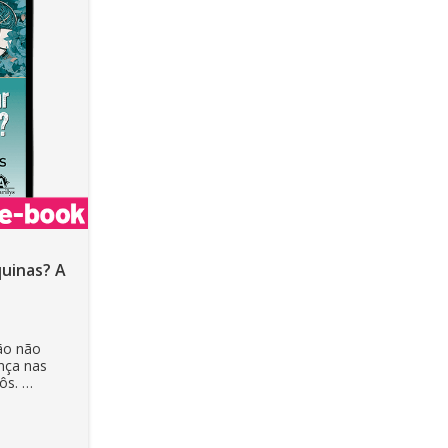
inas? A
Ebook
ção não
nça nas
bôs.