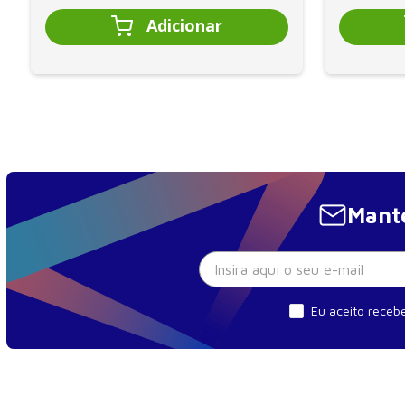
Mante
Eu aceito recebe