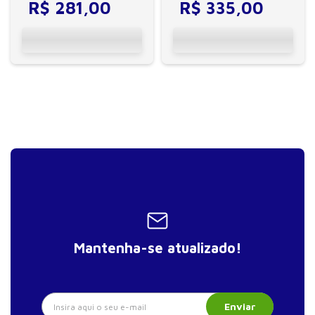
técnica de cranioacupuntura
mostrou-se bastante eficaz e é
R$
281
,
00
R$
335
,
00
desenvolvida...
amplamente ...
Mantenha-se atualizado!
Enviar