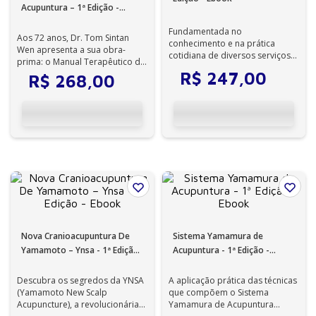
Acupuntura – 1ª Edição -
Ebook
Fundamentada no
Aos 72 anos, Dr. Tom Sintan
conhecimento e na prática
Wen apresenta a sua obra-
cotidiana de diversos serviços
prima: o Manual Terapêutico de
da Escola Paulista de Medicina
Acupuntura. Incansável
R$
247
,
00
R$
268
,
00
da Universidade ...
pesquisador, ...
Nova Cranioacupuntura De
Sistema Yamamura de
Yamamoto – Ynsa - 1ª Edição
Acupuntura - 1ª Edição -
- Ebook
Ebook
Descubra os segredos da YNSA
A aplicação prática das técnicas
(Yamamoto New Scalp
que compõem o Sistema
Acupuncture), a revolucionária
Yamamura de Acupuntura