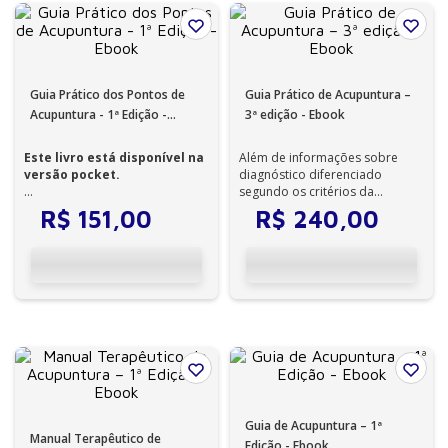
Guia Prático dos Pontos de
Guia Prático de Acupuntura –
Acupuntura - 1ª Edição -
3ª edição - Ebook
Ebook
Este livro está disponível na
Além de informações sobre
versão pocket.
diagnóstico diferenciado
segundo os critérios da
A acupuntura é utilizada para
medicina chinesa, apresenta
R$
151
,
00
R$
240
,
00
tratar sintomas fís...
também a localiza...
Guia de Acupuntura – 1ª
Manual Terapêutico de
Edição - Ebook