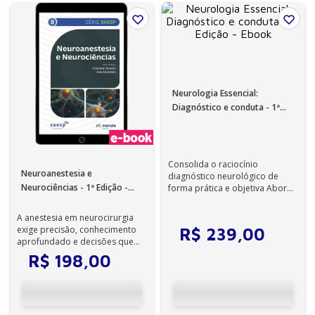
Neurologia Essencial:
Diagnóstico e conduta - 1ª
Edição - Ebook
Consolida o raciocínio
Neuroanestesia e
diagnóstico neurológico de
Neurociências - 1ª Edição -
forma prática e objetiva Aborda
as principais doenças
Ebook
neurológicas com...
A anestesia em neurocirurgia
exige precisão, conhecimento
R$
239
,
00
aprofundado e decisões que
impactam diretamente o
R$
198
,
00
desfecho neu...