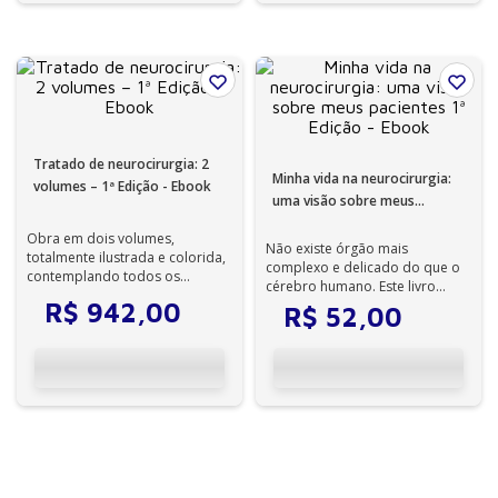
Tratado de neurocirurgia: 2
Minha vida na neurocirurgia:
volumes – 1ª Edição - Ebook
uma visão sobre meus
pacientes 1ª Edição - Ebook
Obra em dois volumes,
Não existe órgão mais
totalmente ilustrada e colorida,
complexo e delicado do que o
contemplando todos os
cérebro humano. Este livro
aspectos da Neurocirurgia.
levará o leitor a conhecer
R$
942
,
00
R$
52
,
00
histórias incrí...