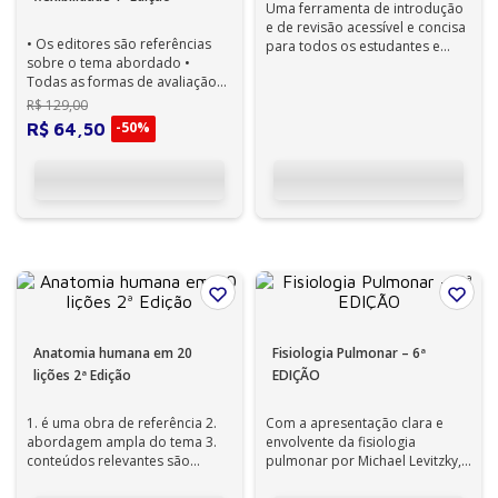
Uma ferramenta de introdução
e de revisão acessível e concisa
• Os editores são referências
para todos os estudantes e
sobre o tema abordado •
profissionais das áreas da
Todas as formas de avaliação
saúd...
da flexibilidade estão
R$
129
,
00
detalhadamen...
-
50%
R$
64
,
50
Anatomia humana em 20
Fisiologia Pulmonar – 6ª
lições 2ª Edição
EDIÇÃO
1. é uma obra de referência 2.
Com a apresentação clara e
abordagem ampla do tema 3.
envolvente da fisiologia
conteúdos relevantes são
pulmonar por Michael Levitzky,
tratados de forma clara e
você aprende como e por que o