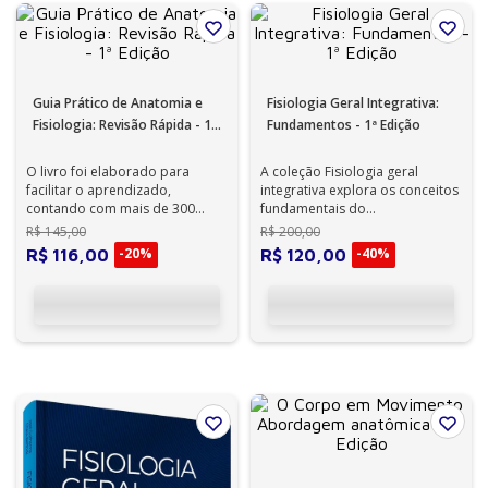
Guia Prático de Anatomia e
Fisiologia Geral Integrativa:
Fisiologia: Revisão Rápida - 1ª
Fundamentos - 1ª Edição
Edição
O livro foi elaborado para
A coleção Fisiologia geral
facilitar o aprendizado,
integrativa explora os conceitos
contando com mais de 300
fundamentais do
imagens coloridas devidamente
funcionamento orgânico tendo
R$
145
,
00
R$
200
,
00
legendadas, a...
a quantificação...
-
20%
-
40%
R$
116
,
00
R$
120
,
00