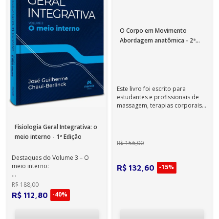
O Corpo em Movimento
Abordagem anatômica - 2ª
Edição
Este livro foi escrito para
estudantes e profissionais de
massagem, terapias corporais,
quiropraxia, medicina,
fisiotera...
Fisiologia Geral Integrativa: o
meio interno - 1ª Edição
R$
156
,
00
Destaques do Volume 3 – O
meio interno:
-
15%
R$
132
,
60
• Neste volume, veremos o meio
R$
188
,
00
interno sob diferentes
-
40%
R$
112
,
80
perspectivas: a r...