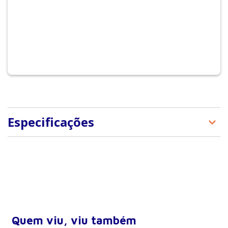
Especificações
ISBN
9788520411407
Peso
0,675 kg
Largura
16 cm
Altura
24 cm
Profundidade (lombada)
3 cm
Quem viu, viu também
Número de páginas
418