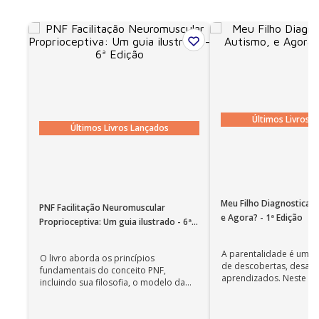
Encadernação
Flexível
Ano de publicação
2007
Edição
2
Últimos Livros 
Últimos Livros Lançados
Meu Filho Diagnosticad
PNF Facilitação Neuromuscular
e Agora? - 1ª Edição
Proprioceptiva: Um guia ilustrado - 6ª
Edição
A parentalidade é uma 
O livro aborda os princípios
de descobertas, desafi
fundamentais do conceito PNF,
aprendizados. Neste ca
incluindo sua filosofia, o modelo da
cuidadores se veem ...
CIF, aprendizagem motora...