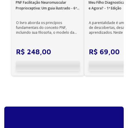
idioma no Windows 7 SP1 ou superior e OS X 10.10
PNF Facilitação Neuromuscular
Meu Filho Diagnosticad
(Yosemite).
Proprioceptiva: Um guia ilustrado - 6ª
e Agora? - 1ª Edição
Edição
Observações importantes
O livro aborda os princípios
A parentalidade é uma 
• Em sistemas Linux e Windows Phone, seus e-
fundamentais do conceito PNF,
de descobertas, desafi
books podem ser acessados on-line;
incluindo sua filosofia, o modelo da
aprendizados. Neste ca
CIF, aprendizagem motora...
cuidadores se veem ...
• Não é permitida a impressão dos e-books;
R$
248
,
00
R$
69
,
00
• Os e-books adquiridos no site da Editora Manole
não são compatíveis com os aplicativos e
dispositivos Kindle, Nook, Kobo e Lev;