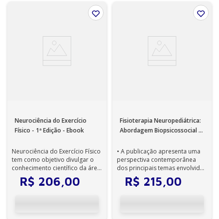
Neurociência do Exercício
Fisioterapia Neuropediátrica:
Físico - 1ª Edição - Ebook
Abordagem Biopsicossocial 1ª
Edição - Ebook
Neurociência do Exercício Físico
• A publicação apresenta uma
tem como objetivo divulgar o
perspectiva contemporânea
conhecimento científico da área
dos principais temas envolvidos
de forma didática e aplica...
na avaliação e intervenção de
R$
206
,
00
R$
215
,
00
lac...