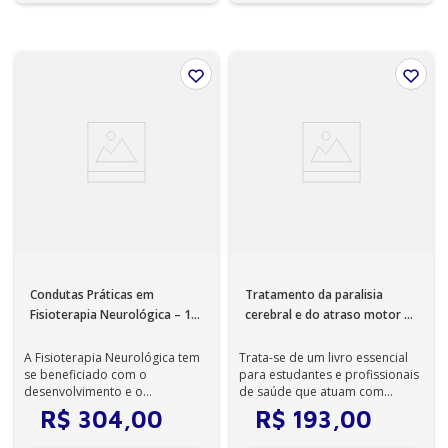
Condutas Práticas em
Tratamento da paralisia
Fisioterapia Neurológica – 1ª
cerebral e do atraso motor –
Edição - Ebook
5ª Edição - Ebook
A Fisioterapia Neurológica tem
Trata-se de um livro essencial
se beneficiado com o
para estudantes e profissionais
desenvolvimento e o
de saúde que atuam com
aprimoramento de técnicas
pacientes de todas as idades
R$
304
,
00
R$
193
,
00
terapêuticas. Abordand...
com p...