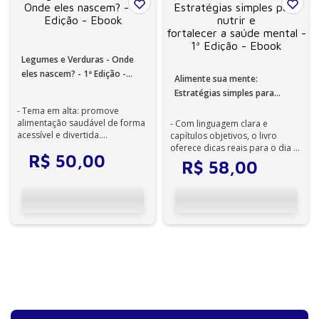
Legumes e Verduras - Onde
eles nascem? - 1ª Edição -
Alimente sua mente:
Ebook
Estratégias simples para
nutrir e
- Tema em alta: promove
fortalecer a saúde mental - 1ª
alimentação saudável de forma
- Com linguagem clara e
acessível e divertida.
capítulos objetivos, o livro
Edição - Ebook
- Enredo lúdico: mistura
oferece dicas reais para o dia a
R$
50
,
00
narrativa, bri...
dia: como organizar suas
R$
58
,
00
refeições...