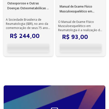
Osteoporose e Outras
Manual de Exame Físico
Doenças Osteometabólicas -
Musculoesquelético em
1ª Edição - Ebook
Reumatologia - 1ª Edição -
A Sociedade Brasileira de
Ebook
O Manual de Exame Físico
Reumatologia (SBR), no ano da
Musculoesquelético em
comemoração de seus 75 anos
Reumatologia é a realização de
de fundação, tem o privilégio de
um projeto acadêmico
R$
244
,
00
R$
93
,
00
lan...
desenvolvido por dois...