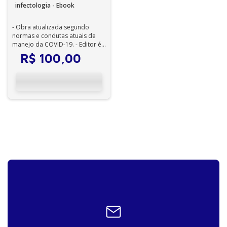
infectologia - Ebook
- Obra atualizada segundo
normas e condutas atuais de
manejo da COVID-19. - Editor é
médico da FIOCRUZ, que, no
R$
100
,
00
Brasil,...