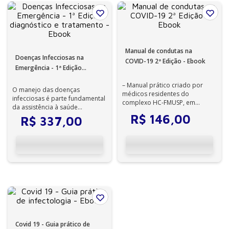
Manual de condutas na
Doenças Infecciosas na
COVID-19 2ª Edição - Ebook
Emergência - 1ª Edição
diagnóstico e tratamento -
– Manual prático criado por
Ebook
O manejo das doenças
médicos residentes do
infecciosas é parte fundamental
complexo HC-FMUSP, em
da assistência à saúde
conjunto com a SIMM
individual e coletiva, em
R$
146
,
00
R$
337
,
00
(Simulações Médicas), com o ...
especial nos servi...
Covid 19 - Guia prático de