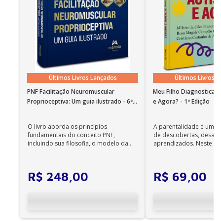
Últimos Livros Lançados
Últimos Livros 
PNF Facilitação Neuromuscular
Meu Filho Diagnosticad
Proprioceptiva: Um guia ilustrado - 6ª
e Agora? - 1ª Edição
Edição
O livro aborda os princípios
A parentalidade é uma 
fundamentais do conceito PNF,
de descobertas, desafi
incluindo sua filosofia, o modelo da
aprendizados. Neste ca
CIF, aprendizagem motora...
cuidadores se veem ...
R$
248
,
00
R$
69
,
00