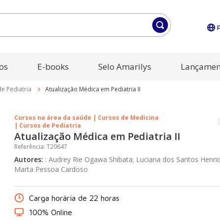
os
E-books
Selo Amarilys
Lançamen
e Pediatria
Atualização Médica em Pediatria II
Cursos na área da saúde | Cursos de Medicina
| Cursos de Pediatria
Atualização Médica em Pediatria II
Referência
:
T20647
Autores
:
:
Audrey Rie Ogawa Shibata; Luciana dos Santos Henriq
Marta Pessoa Cardoso
Carga horária de 22 horas
100% Online