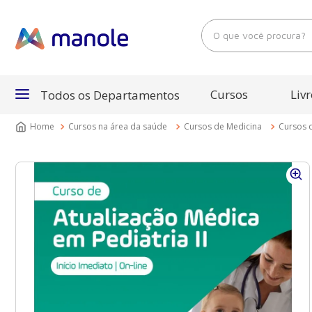
O que você procura?
Cursos
Livr
Todos os Departamentos
Cursos na área da saúde
Cursos de Medicina
Cursos d
Departamentos
Cursos
Livros
E-Books