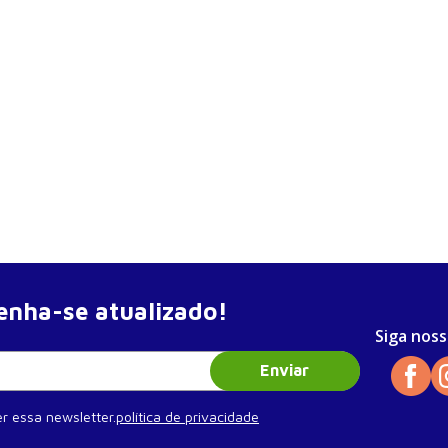
nha-se atualizado!
Siga noss
Enviar
r essa newsletter.
política de privacidade