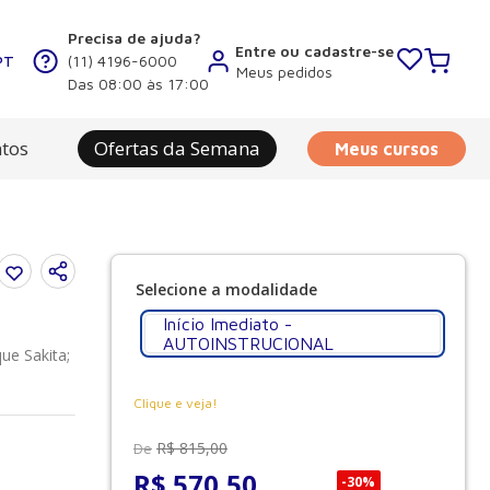
Precisa de ajuda?
Entre ou cadastre-se
PT
(11) 4196-6000
Meus pedidos
Das 08:00 às 17:00
tos
Ofertas da Semana
Meus cursos
Início Imediato -
AUTOINSTRUCIONAL
ue Sakita;
Clique e veja!
R$
815
,
00
De
R$
570
,
50
-
30%