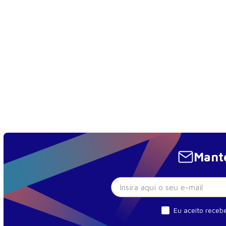
Unidade 6 - Transtorno do Espectro Autista
Sumarização - Transtorno do Espectro Autista
Diagnóstico - Transtorno do Espectro Autista
Tratamento - Transtorno do Espectro Autista
Resumo do Módulo - Transtorno do Espectro Autista
Unidade 7 - Enurese e Ecoprese
Sumarização - Enurese e Ecoprese
Diagnóstico - Enurese e Ecoprese
Tratamento - Enurese e Ecoprese
Mante
Resumo do Módulo - Enurese e Ecoprese
Unidade 8 - Vacinação
Sumarização - Vacinação
Diagnóstico - Vacinação
Eu aceito recebe
Tratamento - Vacinação