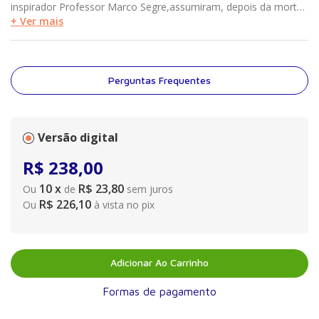
inspirador Professor Marco Segre,assumiram, depois da morte
do mestre, a direção do programa de Bioética da Faculdade de
+ Ver mais
Medicina da Universidade de São Paulo e, coerentes com suas
personalidades e formação,deram a ele dimensão e
característica únicas. Com foco intensivo em Bioética Clínica e
forte interação com a área do Direito – uma peculiaridade
Perguntas Frequentes
definidora do programa e deste livro –,ampliaram a área de
discussão e de interesse da Bioética, do Direito e da Medicina".
(Prof. Dr. Gabriel Oselka)
Versão digital
R$
238
,
00
10
x
R$ 23,80
Ou
de
sem juros
R$ 226,10
Ou
à vista no pix
Adicionar Ao Carrinho
Formas de pagamento