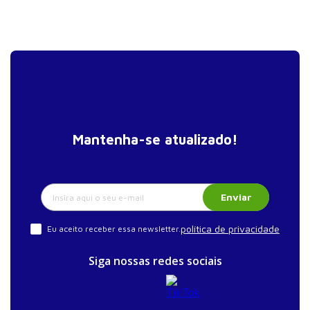
Cirurgia gastrintestinal
Cirurgias endócrinas
Cirurgia hepática e de shunts portossistêmicos
Cirurgia esplênica
Cirurgia da parede torácica
Cirurgia pulmonar
Cirurgia cardíaca
Mantenha-se atualizado!
Cirurgia nefro e urológica
Cirurgia da coluna vertebral
Enviar
Cirurgia intracraniana
Cirurgia no trauma
política de privacidade
Eu aceito receber essa newsletter.
Transplante renal
Siga nossas redes sociais
Oxigenação extracorpórea por membrana
Termometria