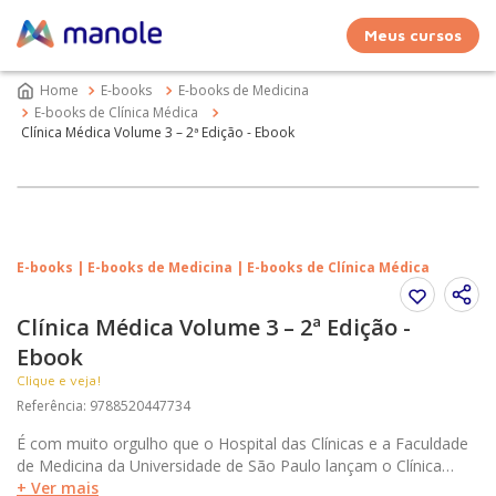
Meus cursos
E-books
E-books de Medicina
E-books de Clínica Médica
Clínica Médica Volume 3 – 2ª Edição - Ebook
E-books | E-books de Medicina | E-books de Clínica Médica
Clínica Médica Volume 3 – 2ª Edição -
Ebook
Clique e veja!
Referência
:
9788520447734
É com muito orgulho que o Hospital das Clínicas e a Faculdade
de Medicina da Universidade de São Paulo lançam o Clínica
Médica. Médicos e professores do Sistema HCFMUSP,
+ Ver mais