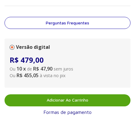
referências no cenário brasileiro de saúde e até mesmo
internacionalmente, reuniram diferentes tipos de experiência no
maior hospital-escola da América Latina para compor este
projeto institucional. Com tópicos contemplados de forma
Perguntas Frequentes
objetiva e didática, esta obra ultrapassa o âmbito acadêmico e
desempenha seu papel social de transmitir conhecimento para
estudantes de Medicina, residentes, médicos e professores, a
fim de colaborar com o aperfeiçoamento do atendimento à
Versão digital
comunidade com base em exemplos de avanços científicos
R$
479
,
00
realizados.
10
x
R$ 47,90
Ou
de
sem juros
R$ 455,05
Ou
à vista no pix
Adicionar Ao Carrinho
Formas de pagamento