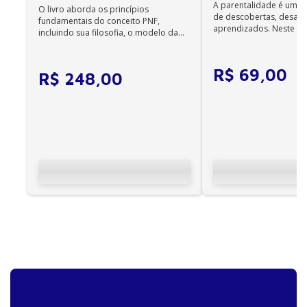
• Em sistemas Linux e Windows Phone, seus e-books
A parentalidade é uma 
O livro aborda os princípios
de descobertas, desafi
podem ser acessados on-line; •
fundamentais do conceito PNF,
aprendizados. Neste ca
Não é permitida a impressão dos e-books;
incluindo sua filosofia, o modelo da
cuidadores se veem ...
CIF, aprendizagem motora...
•
Os e-books adquiridos no site da Editora Manole
R$
69
,
00
R$
248
,
00
não são compatíveis com os aplicativos e
dispositivos Kindle, Nook, Kobo e Lev;