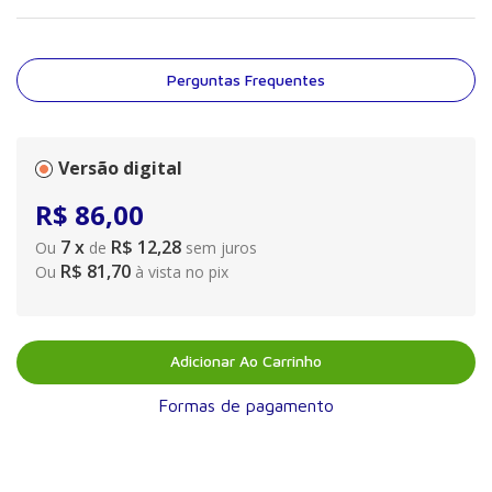
Dreikurs e concebeu um programa altamente eficaz em que a
disciplina é ensinada de uma maneira respeitosa e
encorajadora, tanto para as crianças como para os adultos.
Uma das frases mais populares da autora é: ?De onde tiramos
Perguntas Frequentes
a absurda ideia de que, para levar uma criança a agir melhor,
precisamos antes fazê-la se sentir pior?? A chave da Disciplina
Positiva é a não punição, enfatiza ela, que defende o respeito
mútuo. Jane ensina pais e professores a serem firmes e gentis
Versão digital
ao mesmo tempo, de modo que qualquer criança ? de bebês a
R$
86
,
00
adolescentes rebeldes ? possam aprender cooperação e
autodisciplina. Alinhada com as diversas mudanças na forma de
7
x
R$ 12,28
Ou
de
sem juros
educar os filhos ocorridas nas últimas décadas, esta obra foi
R$ 81,70
Ou
à vista no pix
atualizada e contempla por exemplo o fato de atualmente cada
vez mais homens se engajarem em seu papel de pais, além de
abordar os perigosos efeitos da superproteção. Disciplina
Positiva é uma leitura indispensável para todos aqueles que
desejam ensinar aos seus filhos ou alunos habilidades sociais e
Adicionar Ao Carrinho
de vida valiosas para a formação de um bom caráter, além de
aprender princípios que funcionam e fornecem uma ótima base
Formas de pagamento
para o enriquecimento da experiência familiar.