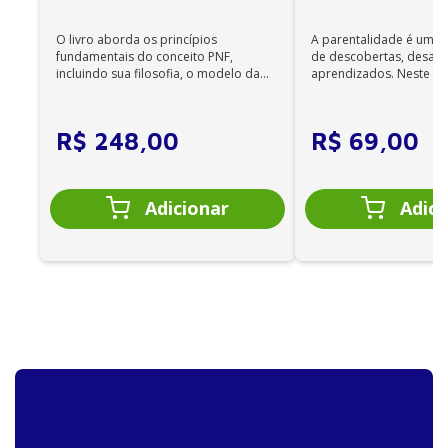
Edição
O livro aborda os princípios
A parentalidade é uma 
fundamentais do conceito PNF,
de descobertas, desafi
incluindo sua filosofia, o modelo da
aprendizados. Neste ca
CIF, aprendizagem motora...
cuidadores se veem ...
R$
248
,
00
R$
69
,
00