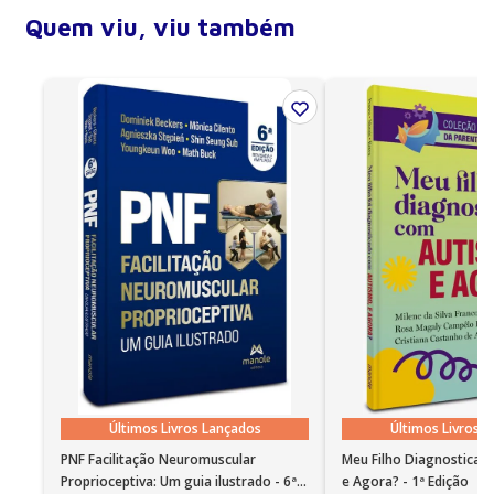
audiência, como o de Oprah Winfrey, Sally Jessy
Quem viu, viu também
Raphael e Twin Cities Live, e seu trabalho é
divulgado em diversas revistas especializadas na
criação de filhos.
Últimos Livros Lançados
Últimos Livros 
PNF Facilitação Neuromuscular
Meu Filho Diagnosticad
Proprioceptiva: Um guia ilustrado - 6ª
e Agora? - 1ª Edição