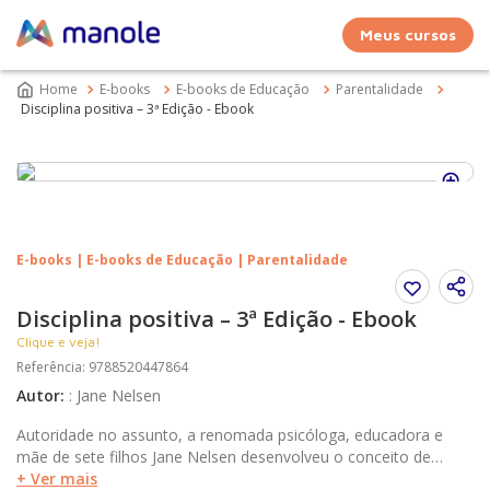
Meus cursos
E-books
E-books de Educação
Parentalidade
Disciplina positiva – 3ª Edição - Ebook
E-books | E-books de Educação | Parentalidade
Disciplina positiva – 3ª Edição - Ebook
Clique e veja!
Referência
:
9788520447864
Autor
:
:
Jane Nelsen
Autoridade no assunto, a renomada psicóloga, educadora e
mãe de sete filhos Jane Nelsen desenvolveu o conceito de
Disciplina Positiva a partir das teorias de Alfred Adler e Rudolf
+ Ver mais