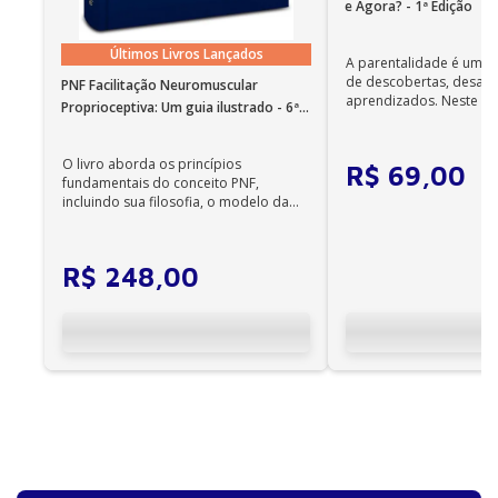
e Agora? - 1ª Edição
no Windows 7 SP1 ou superior e OS X 10.10 (Yosemite).
Observações importantes
Últimos Livros Lançados
• Em sistemas Linux e Windows Phone, seus e-books
A parentalidade é uma 
de descobertas, desafi
podem ser acessados on-line; •
PNF Facilitação Neuromuscular
aprendizados. Neste ca
Não é permitida a impressão dos e-books;
Proprioceptiva: Um guia ilustrado - 6ª
cuidadores se veem ...
Edição
•
Os e-books adquiridos no site da Editora Manole
O livro aborda os princípios
R$
69
,
00
não são compatíveis com os aplicativos e
fundamentais do conceito PNF,
incluindo sua filosofia, o modelo da
dispositivos Kindle, Nook, Kobo e Lev;
CIF, aprendizagem motora...
R$
248
,
00