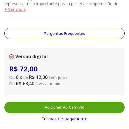
representa meio importante para a perfeita compreensão do
conteúdo e extensão da Lei, não se limitando a interpretar a
+ Ver mais
norma no passo a passo dos seus artigos, mas enfrentando
cada um dos dispositivos a partir de uma estruturação
temática, com preocupações pedagógicas e,
concomitantemente, de forte apelo prático. Além disso, realça
Perguntas Frequentes
pontos controvertidos e até mesmo de validade jurídica
discutível, o que muito contribuirá para as discussões judiciárias
de que, certamente, a norma em apreço será objeto.
Versão digital
R$
72
,
00
6
x
R$ 12,00
Ou
de
sem juros
R$ 68,40
Ou
à vista no pix
Adicionar Ao Carrinho
Formas de pagamento