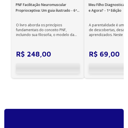
podem ser acessados on-line; •
PNF Facilitação Neuromuscular
Meu Filho Diagnosticad
Não é permitida a impressão dos e-books;
Proprioceptiva: Um guia ilustrado - 6ª
e Agora? - 1ª Edição
Edição
•
Os e-books adquiridos no site da Editora Manole
O livro aborda os princípios
A parentalidade é uma 
não são compatíveis com os aplicativos e
fundamentais do conceito PNF,
de descobertas, desafi
incluindo sua filosofia, o modelo da
aprendizados. Neste ca
dispositivos Kindle, Nook, Kobo e Lev;
CIF, aprendizagem motora...
cuidadores se veem ...
R$
248
,
00
R$
69
,
00