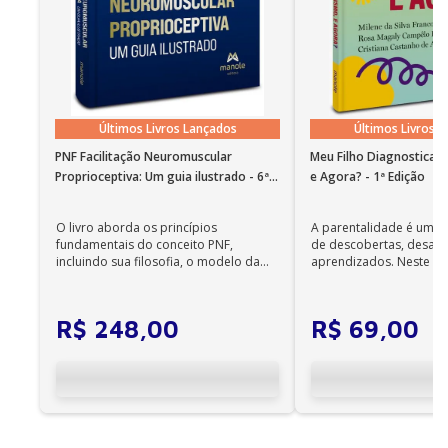
Últimos Livros Lançados
Últimos Livros 
PNF Facilitação Neuromuscular
Meu Filho Diagnosticad
Proprioceptiva: Um guia ilustrado - 6ª
e Agora? - 1ª Edição
Edição
O livro aborda os princípios
A parentalidade é uma 
fundamentais do conceito PNF,
de descobertas, desafi
incluindo sua filosofia, o modelo da
aprendizados. Neste ca
CIF, aprendizagem motora...
cuidadores se veem ...
R$
248
,
00
R$
69
,
00