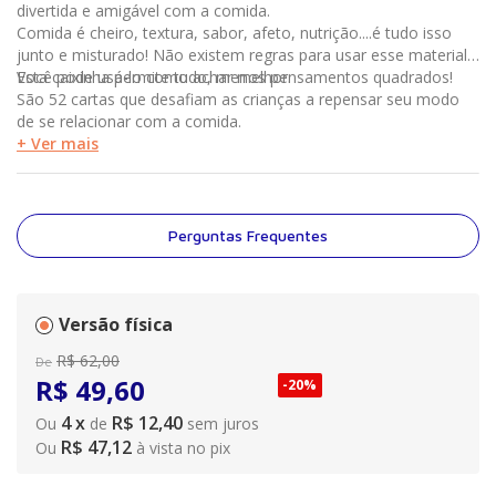
divertida e amigável com a comida.
Comida é cheiro, textura, sabor, afeto, nutrição....é tudo isso
junto e misturado! Não existem regras para usar esse material.
Você pode usá-lo como achar melhor.
Esta caixinha permite tudo, menos pensamentos quadrados!
São 52 cartas que desafiam as crianças a repensar seu modo
de se relacionar com a comida.
+ Ver mais
Perguntas Frequentes
Versão física
R$
62
,
00
De
R$
49
,
60
-
20%
4
x
R$ 12,40
Ou
de
sem juros
R$ 47,12
Ou
à vista no pix