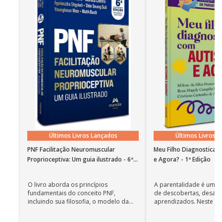
Últimos Livros Lançados
Últimos Livros 
PNF Facilitação Neuromuscular
Meu Filho Diagnosticad
Proprioceptiva: Um guia ilustrado - 6ª
e Agora? - 1ª Edição
Edição
O livro aborda os princípios
A parentalidade é uma 
fundamentais do conceito PNF,
de descobertas, desafi
incluindo sua filosofia, o modelo da
aprendizados. Neste ca
CIF, aprendizagem motora...
cuidadores se veem ...