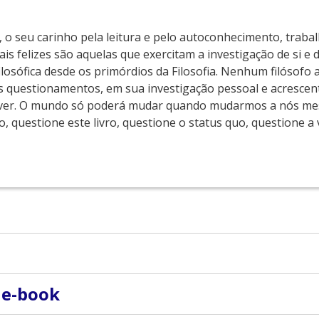
o, o seu carinho pela leitura e pelo autoconhecimento, trab
ais felizes são aquelas que exercitam a investigação de si e
losófica desde os primórdios da Filosofia. Nenhum filósofo
 questionamentos, em sua investigação pessoal e acrescen
ver. O mundo só poderá mudar quando mudarmos a nós m
 questione este livro, questione o status quo, questione a v
m Sociologia. Ao questionar a vida e o status quo, ela não
 e-book
ria