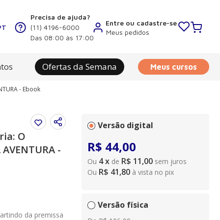
Precisa de ajuda?
Entre ou cadastre-se
PT
(11) 4196-6000
Meus pedidos
Das 08:00 às 17:00
tos
Ofertas da Semana
Meus cursos
NTURA - Ebook
Versão digital
ria: O
R$
44
,
00
AVENTURA -
4
x
R$ 11,00
Ou
de
sem juros
R$ 41,80
Ou
à vista no pix
Versão física
partindo da premissa