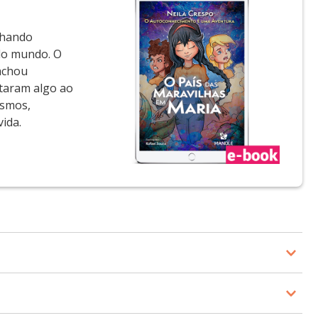
alhando
 do mundo. O
 achou
taram algo ao
esmos,
ida.
 encontrou resposta fechada alguma, mas entendeu que