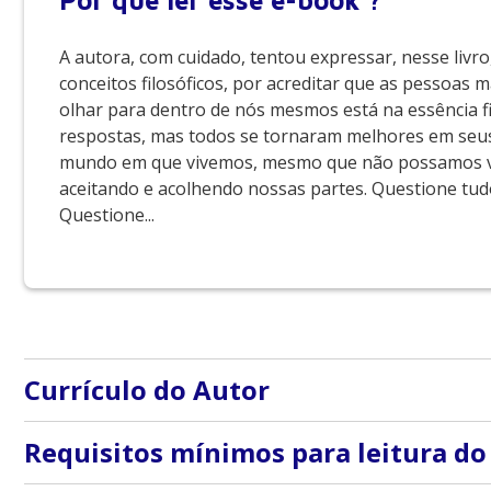
Por que
ler esse e-book ?
A autora, com cuidado, tentou expressar, nesse livr
conceitos filosóficos, por acreditar que as pessoas m
olhar para dentro de nós mesmos está na essência fi
respostas, mas todos se tornaram melhores em seus
mundo em que vivemos, mesmo que não possamos 
aceitando e acolhendo nossas partes. Questione tudo,
Questione...
Currículo do Autor
Neila Crespo é jornalista, psicanalista e graduanda e
Requisitos mínimos para leitura do
o questionar é a resposta. @opaisdasmaravilhasemma