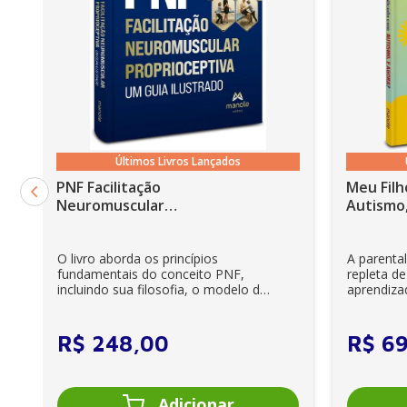
Bastidores: as ideias originais das ilustrações
Sobre a autora
Últimos Livros Lançados
PNF Facilitação
Meu Filh
Neuromuscular
Autismo,
Proprioceptiva: Um guia
ilustrado - 6ª Edição
O livro aborda os princípios
A parenta
fundamentais do conceito PNF,
repleta de
incluindo sua filosofia, o modelo da
aprendiza
CIF, aprendizagem motora...
e cuidador
R$
248
,
00
R$
6