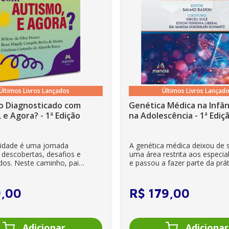
Últimos Livros Lançados
Últimos Livros Lançad
o Diagnosticado com
Genética Médica na Infân
 e Agora? - 1ª Edição
na Adolescência - 1ª Ediç
lidade é uma jornada
A genética médica deixou de 
 descobertas, desafios e
uma área restrita aos especial
dos. Neste caminho, pais
e passou a fazer parte da prát
es se veem ...
clínica diária. Es...
9
,
00
R$
179
,
00