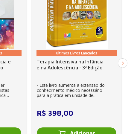
os
Últimos Livros Lançados
cia e
Terapia Intensiva na Infância
ão
e na Adolescência - 3ª Edição
ser
• Este livro aumenta a extensão do
istas
conhecimento médico necessário
ica
para a prática em unidade de
cuidados intensivos. • Es...
R$
398
,
00