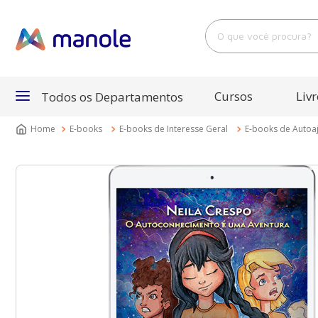
O que você procura?
Cursos
Livr
Todos os Departamentos
E-books
E-books de Interesse Geral
E-books de Autoa
Departamentos
Cursos
Livros
E-Books