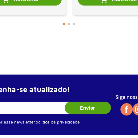
nha-se atualizado!
Siga noss
Enviar
r essa newsletter.
política de privacidade