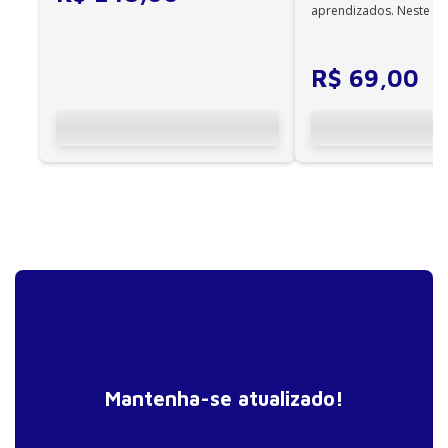
aprendizados. Neste ca
cuidadores se veem ...
R$
69
,
00
Mantenha-se atualizado!