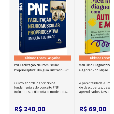
Últimos Livros Lançados
Últimos Livros 
PNF Facilitação Neuromuscular
Meu Filho Diagnosticad
Proprioceptiva: Um guia ilustrado - 6ª
e Agora? - 1ª Edição
Edição
O livro aborda os princípios
A parentalidade é uma 
fundamentais do conceito PNF,
de descobertas, desafi
incluindo sua filosofia, o modelo da
aprendizados. Neste ca
CIF, aprendizagem motora...
cuidadores se veem ...
R$
248
,
00
R$
69
,
00