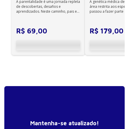
A parentalidade é uma jornada repleta
A genética médica deix
Não é permitida a impressão dos e-books;
de descobertas, desafios e
área restrita aos especia
•
aprendizados. Neste caminho, pais e
passou a fazer parte da 
Os e-books adquiridos no site da Editora Manole
cuidadores se veem ...
diária. Es...
não são compatíveis com os aplicativos e
dispositivos Kindle, Nook, Kobo e Lev;
R$
69
,
00
R$
179
,
00
Mantenha-se atualizado!